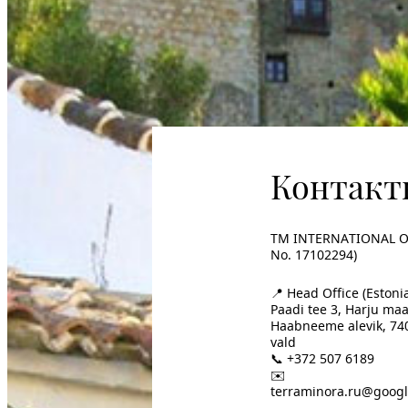
Контакт
TM INTERNATIONAL O
No. 17102294)
📍 Head Office (Estonia
Paadi tee 3, Harju ma
Haabneeme alevik, 740
vald
📞 +372 507 6189
✉️
terraminora.ru@goog