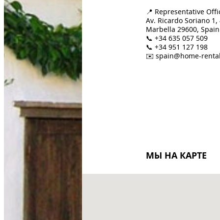
📍 Representative Offi
Av. Ricardo Soriano 1,
Marbella 29600, Spain
📞 +34 635 057 509
📞 +34 951 127 198
✉️ spain@home-rental
МЫ НА КАРТЕ