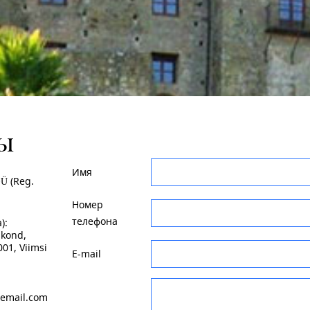
ы
Имя
Ü (Reg.
Номер
телефона
):
akond,
01, Viimsi
E-mail
lemail.com